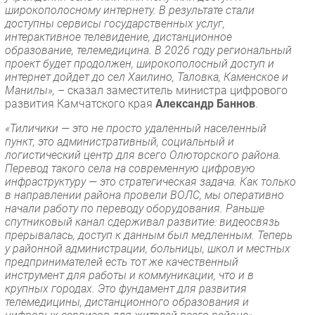
широкополосному интернету. В результате стали
доступны сервисы государственных услуг,
интерактивное телевидение, дистанционное
образование, телемедицина. В 2026 году региональный
проект будет продолжен, широкополосный доступ и
интернет дойдет до сел Хаилино, Таловка, Каменское и
Манилы»,
– сказал заместитель министра цифрового
развития Камчатского края
Александр Баннов
.
«Тиличики — это не просто удаленный населенный
пункт, это административный, социальный и
логистический центр для всего Олюторского района.
Перевод такого села на современную цифровую
инфраструктуру — это стратегическая задача. Как только
в направлении района провели ВОЛС, мы оперативно
начали работу по переводу оборудования. Раньше
спутниковый канал сдерживал развитие: видеосвязь
прерывалась, доступ к данным был медленным. Теперь
у районной администрации, больницы, школ и местных
предпринимателей есть тот же качественный
инструмент для работы и коммуникации, что и в
крупных городах. Это фундамент для развития
телемедицины, дистанционного образования и