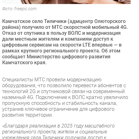
Безопасность
Фото: freepic.com
Инновации
Камчатское село Тиличики (адмцентр Олюторского
CIO/Управление ИТ
района) получило от МТС скоростной мобильный 4G.
Отказ от спутника в пользу ВОЛС и модернизация
Гаджеты
дали местным жителям и компаниям доступ к
Здоровье
цифровым сервисам на скорости LTE впервые — в
рамках крупного регионального проекта. Об этом
сообщает Министерство цифрового развития
РАЗДЕЛЫ
Камчатского края.
Новости
Специалисты МТС провели модернизацию
Аналитика
оборудования, что позволило перевести абонентов с
Интервью
технологий 2G и спутниковой связи на современный
наземный 4G. Подключение к ВОЛС кратно увеличило
Мероприятия
пропускную способность и стабильность канала,
Проекты
устранив ключевое ограничение для цифрового
развития территории.
IT класс
Тестовый стенд
«Благодаря реализации в 2025 году масштабного
регионального проекта, жители и социальные
Каталог компаний
учреждения села Тиличики получили доступ к