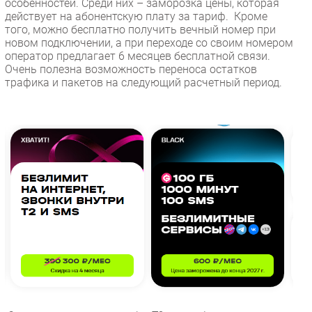
особенностей. Среди них – заморозка цены, которая
действует на абонентскую плату за тариф. Кроме
того, можно бесплатно получить вечный номер при
новом подключении, а при переходе со своим номером
оператор предлагает 6 месяцев бесплатной связи.
Очень полезна возможность переноса остатков
трафика и пакетов на следующий расчетный период.