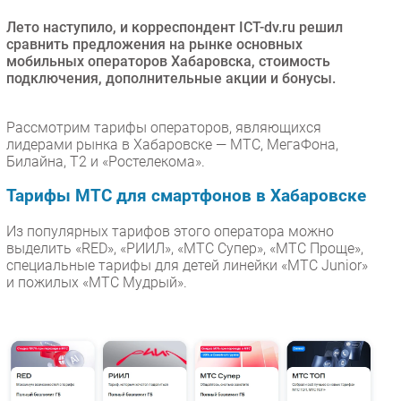
Безопасность
Лето наступило, и корреспондент ICT-dv.ru решил
сравнить предложения на рынке основных
Инновации
мобильных операторов Хабаровска, стоимость
CIO/Управление ИТ
подключения, дополнительные акции и бонусы.
Гаджеты
Здоровье
Рассмотрим тарифы операторов, являющихся
лидерами рынка в Хабаровске — МТС, МегаФона,
Билайна, Т2 и «Ростелекома».
РАЗДЕЛЫ
Тарифы МТС для смартфонов в Хабаровске
Новости
Из популярных тарифов этого оператора можно
Аналитика
выделить «RED», «РИИЛ», «МТС Супер», «МТС Проще»,
Интервью
специальные тарифы для детей линейки «MTC Junior»
и пожилых «МТС Мудрый».
Мероприятия
Проекты
IT класс
Тестовый стенд
Каталог компаний