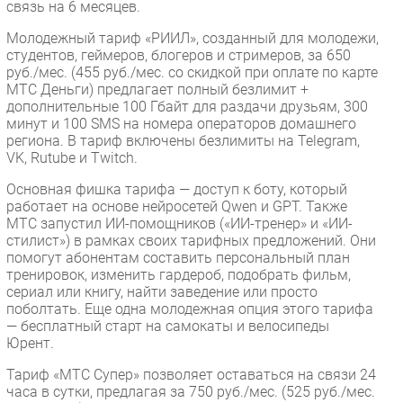
связь на 6 месяцев.
Молодежный тариф «РИИЛ», созданный для молодежи,
студентов, геймеров, блогеров и стримеров, за 650
руб./мес. (455 руб./мес. со скидкой при оплате по карте
МТС Деньги) предлагает полный безлимит +
дополнительные 100 Гбайт для раздачи друзьям, 300
минут и 100 SMS на номера операторов домашнего
региона. В тариф включены безлимиты на Telegram,
VK, Rutube и Twitch.
Основная фишка тарифа — доступ к боту, который
работает на основе нейросетей Qwen и GPT. Также
МТС запустил ИИ-помощников («ИИ-тренер» и «ИИ-
стилист») в рамках своих тарифных предложений. Они
помогут абонентам составить персональный план
тренировок, изменить гардероб, подобрать фильм,
сериал или книгу, найти заведение или просто
поболтать. Еще одна молодежная опция этого тарифа
— бесплатный старт на самокаты и велосипеды
Юрент.
Тариф «МТС Супер» позволяет оставаться на связи 24
часа в сутки, предлагая за 750 руб./мес. (525 руб./мес.