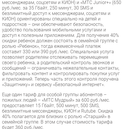
мессенджерам, соцсетям и КИОН) и «МТС Junior+» (650
руб./мес. за 35 Гбайт, 250 минут, 30 SMS и
безлимитный доступ к мессенджерам, соцсетям и
КИОН) ориентированы специально на детей и
подростков – они обеспечивают безопасность,
удобство пользования мобильными услугами и
доступ к полезным приложениям. Для получения 40%
скидки ребенок должен состоять в семейной группе с
ролью «Ребенок», тогда ежемесячный платеж
составит 330 или 390 руб./мес. Специальная услуга
позволяет родителям отслеживать перемещения
своего ребенка, а родительский контроль звонков и
сообщений — ограничивать нежелательные контакты,
фильтровать контент и контролировать покупки услуг
и приложений. Теперь часть этого контроля поручена
«Защитнику» и сервису «Безопасный интернет».
Еще один тариф для особой группы абонентов –
пожилых людей – «МТС Мудрый» за 600 руб./мес.
предоставляет 15 Гбайт, 500 минут, 500 SMS,
безлимитные мессенджеры, КИОН и Rutube. Скидка
40% полагается для близких с ролью «Старший» в
семейной группе. В этом случае стоимость тарифа
будет 360 руб./мес.