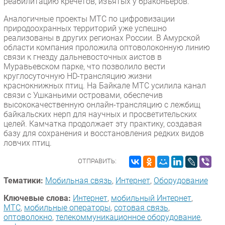
реабилитацию кречетов, изъятых у браконьеров.
Аналогичные проекты МТС по цифровизации
природоохранных территорий уже успешно
реализованы в других регионах России. В Амурской
области компания проложила оптоволоконную линию
связи к гнезду дальневосточных аистов в
Муравьевском парке, что позволило вести
круглосуточную HD-трансляцию жизни
краснокнижных птиц. На Байкале МТС усилила канал
связи с Ушканьими островами, обеспечив
высококачественную онлайн-трансляцию с лежбищ
байкальских нерп для научных и просветительских
целей. Камчатка продолжает эту практику, создавая
базу для сохранения и восстановления редких видов
ловчих птиц.
ОТПРАВИТЬ:
Тематики:
Мобильная связь
,
Интернет
,
Оборудование
Ключевые слова:
Интернет
,
мобильный Интернет
,
МТС
,
мобильные операторы
,
сотовая связь
,
оптоволокно
,
телекоммуникационное оборудование
,