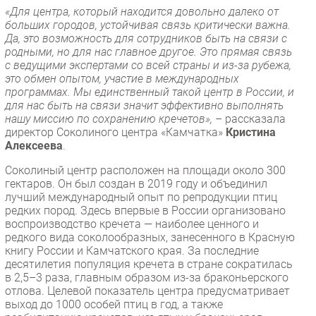
«Для центра, который находится довольно далеко от
больших городов, устойчивая связь критически важна.
Да, это возможность для сотрудников быть на связи с
родными, но для нас главное другое. Это прямая связь
с ведущими экспертами со всей страны и из-за рубежа,
это обмен опытом, участие в международных
программах. Мы единственный такой центр в России, и
для нас быть на связи значит эффективно выполнять
нашу миссию по сохранению кречетов», –
рассказала
директор Соколиного центра «Камчатка»
Кристина
Алексеева
.
Соколиный центр расположен на площади около 300
гектаров. Он был создан в 2019 году и объединил
лучший международный опыт по репродукции птиц
редких пород. Здесь впервые в России организовано
воспроизводство кречета — наиболее ценного и
редкого вида соколообразных, занесенного в Красную
книгу России и Камчатского края. За последние
десятилетия популяция кречета в стране сократилась
в 2,5–3 раза, главным образом из-за браконьерского
отлова. Целевой показатель центра предусматривает
выход до 1000 особей птиц в год, а также