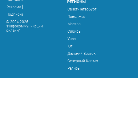
РЕГИОНЫ
Реклама
Санкт-Петербург
Подписка
Поволжье
© 2004-2026
Москва
"Инфокоммуникации
онлайн"
Сибирь
Урал
Юг
Дальний Восток
Северный Кавказ
Релизы