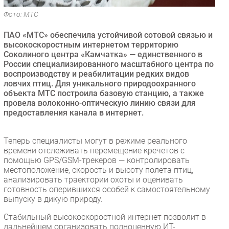
Безопасность
Фото: МТС
Инновации
ПАО «МТС» обеспечила устойчивой сотовой связью и
CIO/Управление ИТ
высокоскоростным интернетом территорию
Соколиного центра «Камчатка» — единственного в
Гаджеты
России специализированного масштабного центра по
Здоровье
воспроизводству и реабилитации редких видов
ловчих птиц. Для уникального природоохранного
объекта МТС построила базовую станцию, а также
РАЗДЕЛЫ
провела волоконно-оптическую линию связи для
предоставления канала в интернет.
Новости
Аналитика
Теперь специалисты могут в режиме реального
Интервью
времени отслеживать перемещение кречетов с
помощью GPS/GSM-трекеров — контролировать
Мероприятия
местоположение, скорость и высоту полета птиц,
Проекты
анализировать траектории охоты и оценивать
готовность оперившихся особей к самостоятельному
IT класс
выпуску в дикую природу.
Тестовый стенд
Стабильный высокоскоростной интернет позволит в
Каталог компаний
дальнейшем организовать полноценную ИТ-