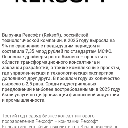
Безопасность
Инновации
CIO/Управление ИТ
Гаджеты
Выручка Рексофт (Reksoft), российской
Здоровье
технологической компании, в 2025 году выросла на
9% по сравнению с предыдущим периодом и
составила 7,35 млрд рублей по стандартам МСФО.
РАЗДЕЛЫ
Основные драйверы роста бизнеса – проекты в
области трансформационного консалтинга и
заказной разработки, а также комплексные проекты,
Новости
где управленческая и технологическая экспертиза
Аналитика
дополняют друг друга. В прошлом году их количество
Интервью
выросло в 2,5 раза. Среди индустриальных
предложений наиболее востребованными в 2025 году
Мероприятия
были услуги по цифровизации финансовой индустрии
Проекты
и промышленности.
IT класс
Тестовый стенд
Третий год подряд бизнес консалтингового
подразделения Рексофт – компании Рексофт
Каталог компаний
Консалтинг, устойчиво входит в топ-3 направлений по