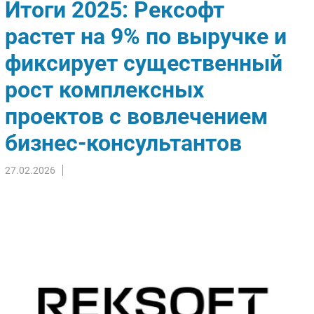
Итоги 2025: Рексофт
Импорто­замещение
растет на 9% по выручке и
Автоматизация Промышленности
фиксирует существенный
Интернет
Мобильная связь
рост комплексных
Фиксированная связь
проектов с вовлечением
Интеграция
Рынок ПК
бизнес-консультантов
Маркетинг
27.02.2026
Торговые сети
Оборудование
ПО
Outsourcing
Кадры
Регулирование
Финансы
Web