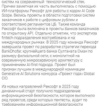
систем на современный технологический стек.
Причем заметная их часть выполнялась с помощью
ИИ-платформы Рексофт для работы с кодом AI Code
Scope. Велись проекты в области подготовки систем
заказчиков к работе с цифровым рублем и
соответствию регламентов ЦБ. Также команда
Рексофт была включена в проекты банков-заказчиков
по открытому API. Отдельно отметим, что экспертиза
fintech-подразделения востребована и на
международных рынках. В 2025 году команда Рексофт
завершила проект по разработке стратегии перехода
BankDhofar, крупнейшего банка Султаната Оман по
размеру филиальной сети, с монолитной на
современную микросервисную архитектуру с
применением AI-first подхода. Проект был
признан лучшим в международной номинации
Generative AI Solutions конкурса «Проект года» Global
CIO.
Из новых направлений Рексофт в 2025 году
динамичный старт получило подразделение
информационной безопасности, которое выполнило
ряд проектов, среди которых пентесты, аудит по
требованиям информационной безопасности