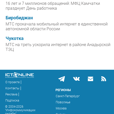
16 лет и 7 миллионов обращений: МФЦ Камчатки
празднует День работника
Биробиджан
МТС прокачала мобильный интернет в единственной
автономной области России
Чукотка
МТС на треть ускорила интернет в районе Анадырской
ТЭЦ
О проекте
Контакты
РЕГИОНЫ
Реклама
Санкт-Петербург
Подписка
Поволжье
© 2004-2026
Москва
"Инфокоммуникации
онлайн"