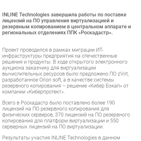
Безопасность
INLINE Technologies завершила работы по поставке
Инновации
лицензий на ПО управления виртуализацией и
CIO/Управление ИТ
резервным копированием в центральном аппарате и
региональных отделениях ППК «Роскадастр».
Гаджеты
Здоровье
Проект проводился в рамках миграции ИТ-
инфраструктуры предприятия на отечественные
РАЗДЕЛЫ
решения и продукты. В ходе открытого электронного
аукциона заказчику для виртуализации
вычислительных ресурсов было предложено ПО zVirt,
Новости
разработанное Orion soft, а в качестве системы
Аналитика
резервного копирования – решение «Кибер Бэкап» от
компании «Киберпротект».
Интервью
Мероприятия
Всего в Роскадастр было поставлено более 190
лицензий на ПО резервного копирования для
Проекты
физических серверов, 370 лицензий на ПО резервного
IT класс
копирования для платформ виртуализации и 550
серверных лицензий на ПО виртуализации.
Тестовый стенд
Каталог компаний
Результаты участия INLINE Technologies в данном