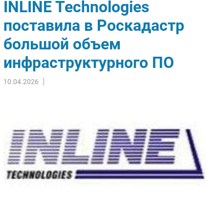
INLINE Technologies
Импорто­замещение
поставила в Роскадастр
Автоматизация Промышленности
большой объем
Интернет
Мобильная связь
инфраструктурного ПО
Фиксированная связь
Интеграция
10.04.2026
Рынок ПК
Маркетинг
Торговые сети
Оборудование
ПО
Outsourcing
Кадры
Регулирование
Финансы
Web