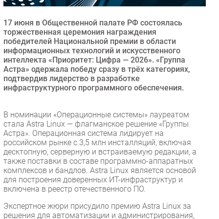
Безопасность
17 июня в Общественной палате РФ состоялась
Инновации
торжественная церемония награждения
CIO/Управление ИТ
победителей Национальной премии в области
информационных технологий и искусственного
Гаджеты
интеллекта «Приоритет: Цифра — 2026». «Группа
Здоровье
Астра» одержала победу сразу в трёх категориях,
подтвердив лидерство в разработке
инфраструктурного программного обеспечения.
РАЗДЕЛЫ
В номинации «Операционные системы» лауреатом
Новости
стала Astra Linux — флагманское решение «Группы
Аналитика
Астра». Операционная система лидирует на
российском рынке с 3,5 млн инсталляций, включая
Интервью
десктопную, серверную и встраиваемую редакции, а
Мероприятия
также поставки в составе программно-аппаратных
комплексов и бандлов. Astra Linux является основой
Проекты
для построения доверенных ИТ-инфраструктур и
IT класс
включена в реестр отечественного ПО.
Тестовый стенд
Экспертное жюри присудило премию Astra Linux за
Каталог компаний
решения для автоматизации и администрирования,