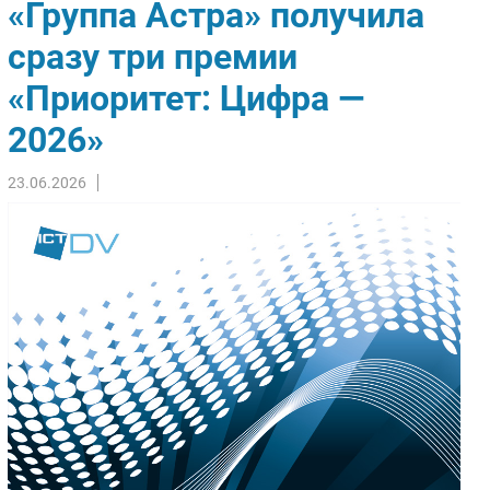
«Группа Астра» получила
Импорто­замещение
сразу три премии
Автоматизация Промышленности
«Приоритет: Цифра —
Интернет
Мобильная связь
2026»
Фиксированная связь
Интеграция
23.06.2026
Рынок ПК
Маркетинг
Торговые сети
Оборудование
ПО
Outsourcing
Кадры
Регулирование
Финансы
Web