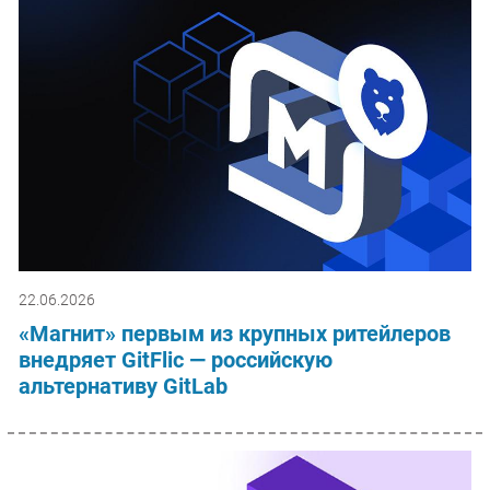
22.06.2026
«Магнит» первым из крупных ритейлеров
внедряет GitFlic — российскую
альтернативу GitLab