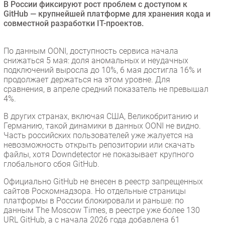
В России фиксируют рост проблем с доступом к
Безопасность
GitHub — крупнейшей платформе для хранения кода и
совместной разработки IT-проектов.
Инновации
CIO/Управление ИТ
По данным OONI, доступность сервиса начала
Гаджеты
снижаться 5 мая: доля аномальных и неудачных
Здоровье
подключений выросла до 10%, 6 мая достигла 16% и
продолжает держаться на этом уровне. Для
сравнения, в апреле средний показатель не превышал
РАЗДЕЛЫ
4%.
В других странах, включая США, Великобританию и
Новости
Германию, такой динамики в данных OONI не видно.
Аналитика
Часть российских пользователей уже жалуется на
невозможность открыть репозитории или скачать
Интервью
файлы, хотя Downdetector не показывает крупного
Мероприятия
глобального сбоя GitHub.
Проекты
Официально GitHub не внесен в реестр запрещенных
IT класс
сайтов Роскомнадзора. Но отдельные страницы
платформы в России блокировали и раньше: по
Тестовый стенд
данным The Moscow Times, в реестре уже более 130
Каталог компаний
URL GitHub, а с начала 2026 года добавлена 61