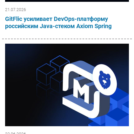
21.07.2026
GitFlic усиливает DevOps-платформу
российским Java-стеком Axiom Spring