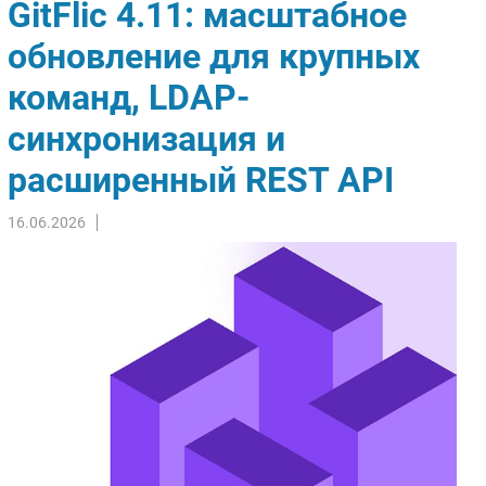
GitFlic 4.11: масштабное
Импорто­замещение
обновление для крупных
Автоматизация Промышленности
команд, LDAP-
Интернет
Мобильная связь
синхронизация и
Фиксированная связь
расширенный REST API
Интеграция
Рынок ПК
16.06.2026
Маркетинг
Торговые сети
Оборудование
ПО
Outsourcing
Кадры
Регулирование
Финансы
Web