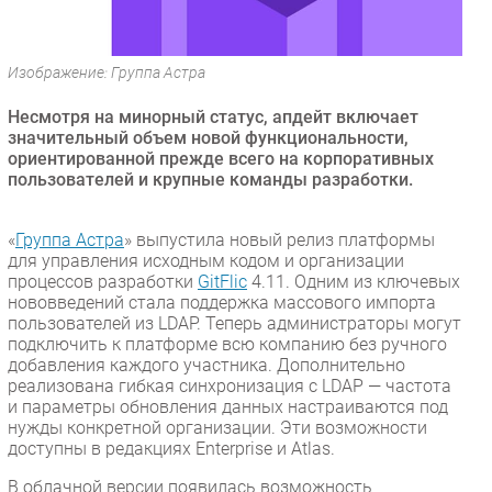
Безопасность
Инновации
Изображение: Группа Астра
CIO/Управление ИТ
Несмотря на минорный статус, апдейт включает
Гаджеты
значительный объем новой функциональности,
Здоровье
ориентированной прежде всего на корпоративных
пользователей и крупные команды разработки.
РАЗДЕЛЫ
«
Группа Астра
» выпустила новый релиз платформы
Новости
для управления исходным кодом и организации
процессов разработки
GitFlic
4.11. Одним из ключевых
Аналитика
нововведений стала поддержка массового импорта
Интервью
пользователей из LDAP. Теперь администраторы могут
подключить к платформе всю компанию без ручного
Мероприятия
добавления каждого участника. Дополнительно
Проекты
реализована гибкая синхронизация с LDAP — частота
и параметры обновления данных настраиваются под
IT класс
нужды конкретной организации. Эти возможности
Тестовый стенд
доступны в редакциях Enterprise и Atlas.
Каталог компаний
В облачной версии появилась возможность