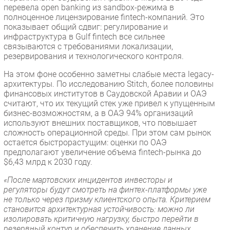
перевела open banking из sandbox-режима в
полноценное лицензирование fintech-компаний. Это
показывает общий сдвиг: регулирование и
инфраструктура в Gulf fintech все сильнее
связываются с требованиями локализации,
резервирования и технологического контроля.
На этом фоне особенно заметны слабые места legacy-
архитектуры. По исследованию Stitch, более половины
финансовых институтов в Саудовской Аравии и ОАЭ
считают, что их текущий стек уже привел к упущенным
бизнес-возможностям, а в ОАЭ 94% организаций
используют внешних поставщиков, что повышает
сложность операционной среды. При этом сам рынок
остается быстрорастущим: оценки по ОАЭ
предполагают увеличение объема fintech-рынка до
$6,43 млрд к 2030 году.
«После мартовских инцидентов инвесторы и
регуляторы будут смотреть на финтех-платформы уже
не только через призму клиентского опыта. Критерием
становится архитектурная устойчивость: можно ли
изолировать критичную нагрузку, быстро перейти в
резервный контур и обеспечить хранение данных