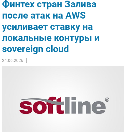
Финтех стран Залива
Импорто­замещение
после атак на AWS
Автоматизация Промышленности
усиливает ставку на
Интернет
Мобильная связь
локальные контуры и
Фиксированная связь
sovereign cloud
Интеграция
Рынок ПК
24.06.2026
Маркетинг
Торговые сети
Оборудование
ПО
Outsourcing
Кадры
Регулирование
Финансы
Web