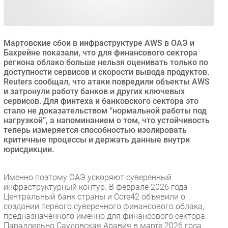
Безопасность
Инновации
CIO/Управление ИТ
Мартовские сбои в инфраструктуре AWS в ОАЭ и
Бахрейне показали, что для финансового сектора
Гаджеты
региона облако больше нельзя оценивать только по
Здоровье
доступности сервисов и скорости вывода продуктов.
Reuters сообщал, что атаки повредили объекты AWS
и затронули работу банков и других ключевых
РАЗДЕЛЫ
сервисов. Для финтеха и банковского сектора это
стало не доказательством “нормальной работы под
нагрузкой”, а напоминанием о том, что устойчивость
Новости
теперь измеряется способностью изолировать
Аналитика
критичные процессы и держать данные внутри
Интервью
юрисдикции.
Мероприятия
Именно поэтому ОАЭ ускоряют суверенный
Проекты
инфраструктурный контур. В феврале 2026 года
IT класс
Центральный банк страны и Core42 объявили о
Тестовый стенд
создании первого суверенного финансового облака,
предназначенного именно для финансового сектора.
Каталог компаний
Параллельно Саудовская Аравия в марте 2026 года