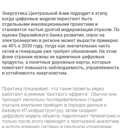
Безопасность
Энергетика Центральной Азии подходит к этапу,
Инновации
когда цифровые модели перестают быть
CIO/Управление ИТ
отдельными инновационными проектами и
становятся частью долгой модернизации отрасли. По
Гаджеты
оценке Евразийского банка развития, спрос на
Здоровье
электроэнергию в регионе может вырасти примерно
на 40% к 2030 году, тогда как значительная часть
сетей и генерации уже требует обновления. На этом
РАЗДЕЛЫ
фоне странам нужны не единичные цифровые
продукты, а понятные дорожные карты, которые
помогают повышать наблюдаемость, управляемость
Новости
и устойчивость энергосистем.
Аналитика
Интервью
Практика показывает, что такие проекты редко
Мероприятия
работают в режиме “быстрого эффекта”. Обычно они
проходят несколько последовательных стадий:
Проекты
сначала компании приводят в порядок данные и
IT класс
базовую ИТ-инфраструктуру, затем создают
Тестовый стенд
цифровую модель объекта, подключают телеметрию и
только после этого переходят к прогнозной аналитике
Каталог компаний
и использованию системы в реальном управлении.