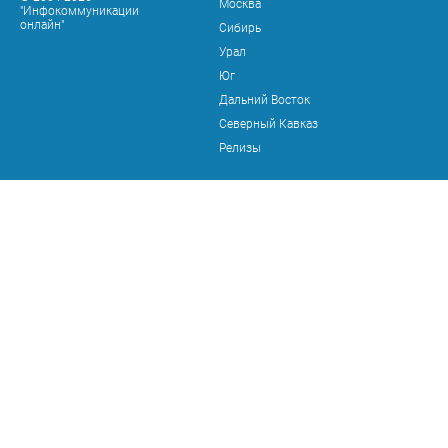
Москва
"Инфокоммуникации
онлайн"
Сибирь
Урал
Юг
Дальний Восток
Северный Кавказ
Релизы