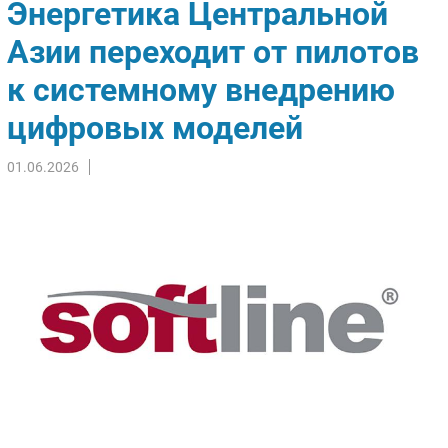
Энергетика Центральной
Импорто­замещение
Азии переходит от пилотов
Автоматизация Промышленности
к системному внедрению
Интернет
Мобильная связь
цифровых моделей
Фиксированная связь
Интеграция
01.06.2026
Рынок ПК
Маркетинг
Торговые сети
Оборудование
ПО
Outsourcing
Кадры
Регулирование
Финансы
Web