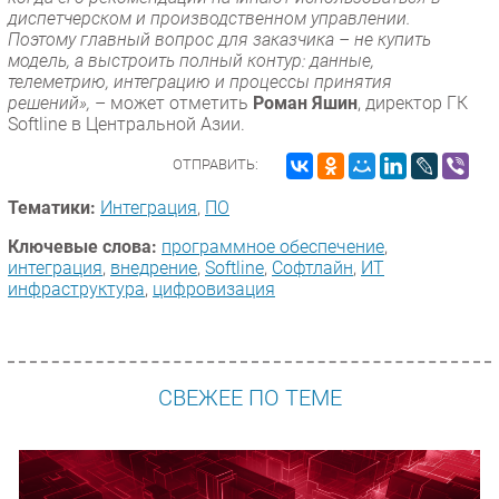
диспетчерском и производственном управлении.
Поэтому главный вопрос для заказчика – не купить
модель, а выстроить полный контур: данные,
телеметрию, интеграцию и процессы принятия
решений»,
– может отметить
Роман Яшин
, директор ГК
Softline в Центральной Азии.
ОТПРАВИТЬ:
Тематики:
Интеграция
,
ПО
Ключевые слова:
программное обеспечение
,
интеграция
,
внедрение
,
Softline
,
Софтлайн
,
ИТ
инфраструктура
,
цифровизация
СВЕЖЕЕ ПО ТЕМЕ