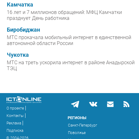
Камчатка
16 лет и 7 миллионов обращений: МФЦ Камчатки
празднует День работника
Биробиджан
МТС прокачала мобильный интернет в единственной
автономной области России
Чукотка
МТС на треть ускорила интернет в районе Анадырской
ТЭЦ
О проекте
Контакты
РЕГИОНЫ
Реклама
Санкт-Петербург
Подписка
Поволжье
© 2004-2026