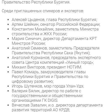
Правительство Республики Бурятия.
Безопасность
Среди приглашенных спикеров и экспертов:
Инновации
Алексей Цыденов, глава Республики Бурятия;
CIO/Управление ИТ
Артем Шейкин, сенатор Российской Федерации;
Гаджеты
Константин Михайлик, заместитель Министра
строительства и ЖКХ России;
Здоровье
Мария Синичич, директор Департамента КРТ
Минстроя России;
РАЗДЕЛЫ
Анатолий Семенов, заместитель Председателя
Правительства Республики Саха (Якутия);
Анатолий Курманов, председатель экспертного
Новости
совета Центра компетенций «Умный город»;
Аналитика
Михаил Викторов, президент НОТИМ.
Павел Комарь, замруководителя главы
Интервью
Республики Бурятия и Правительства по
Мероприятия
цифровому развитию;
Игорь Шутенков, мэр города Улан-Удэ;
Проекты
Валерия Бялик, директор по работе с
IT класс
государственными и общественными
организациями ГК DIGIS.
Тестовый стенд
Вячеслав Завалин, и.о. директора департамента
Каталог компаний
развития территорий АО КРДВ;