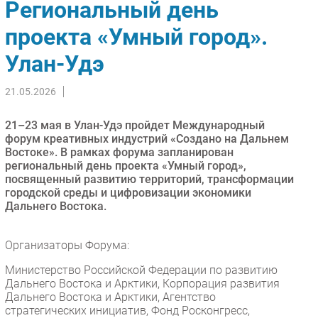
Региональный день
Импорто­замещение
проекта «Умный город».
Автоматизация Промышленности
Улан-Удэ
Интернет
Мобильная связь
21.05.2026
Фиксированная связь
Интеграция
21–23 мая в Улан-Удэ пройдет Международный
Рынок ПК
форум креативных индустрий «Создано на Дальнем
Востоке». В рамках форума запланирован
Маркетинг
региональный день проекта «Умный город»,
Торговые сети
посвященный развитию территорий, трансформации
городской среды и цифровизации экономики
Оборудование
Дальнего Востока.
ПО
Outsourcing
Организаторы Форума:
Кадры
Министерство Российской Федерации по развитию
Регулирование
Дальнего Востока и Арктики, Корпорация развития
Дальнего Востока и Арктики, Агентство
Финансы
стратегических инициатив, Фонд Росконгресс,
Web